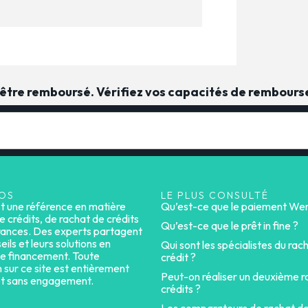
t être remboursé. Vérifiez vos capacités de rembour
OS
LE PLUS CONSULTÉ
st une référence en matière
Qu’est-ce que le paiement Wer
e crédits, de rachat de crédits
Qu’est-ce que le prêt in fine ?
rances. Des experts partagent
eils et leurs solutions en
Qui sont les spécialistes du rac
e financement. Toute
crédit ?
n sur ce site est entièrement
Peut-on réaliser un deuxième r
et sans engagement.
crédits ?