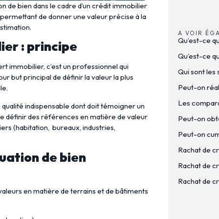
on de bien dans le cadre d’un crédit immobilier
n permettant de donner une valeur précise à la
estimation.
A VOIR ÉG
Qu’est-ce q
er : principe
Qu’est-ce que
ert immobilier, c’est un professionnel qui
Qui sont les 
r but principal de définir la valeur la plus
Peut-on réal
le.
Les comparat
 qualité indispensable dont doit témoigner un
e définir des références en matière de valeur
Peut-on obte
ers (habitation, bureaux, industries,
Peut-on cumu
Rachat de cr
luation de bien
Rachat de cré
Rachat de cr
 valeurs en matière de terrains et de bâtiments