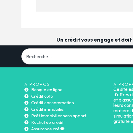
Un crédit vous engage et doi
A PROPOS
A PROP
Ce site e
Banque en ligne
d'offres d
Crédit auto
et d'assu
Crédit consommation
leurs cons
Crédit immobilier
matière d
Prêt immobilier sans apport
simulatio
gratuite 
Rachat de crédit
Assurance crédit