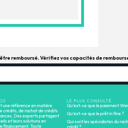
t être remboursé. Vérifiez vos capacités de rembour
OS
LE PLUS CONSULTÉ
st une référence en matière
Qu’est-ce que le paiement Wer
e crédits, de rachat de crédits
Qu’est-ce que le prêt in fine ?
rances. Des experts partagent
eils et leurs solutions en
Qui sont les spécialistes du rac
e financement. Toute
crédit ?