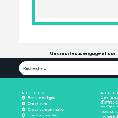
Un crédit vous engage et doi
A PROPOS
A PROP
Ce site e
Banque en ligne
d'offres d
Crédit auto
et d'assu
Crédit consommation
leurs cons
Crédit immobilier
matière d