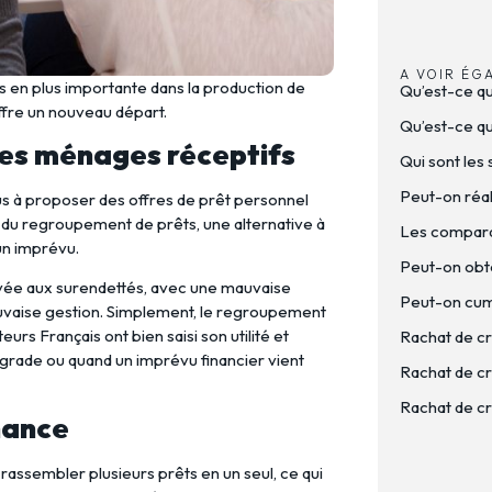
A VOIR ÉG
 en plus importante dans la production de
Qu’est-ce q
offre un nouveau départ.
Qu’est-ce que
les ménages réceptifs
Qui sont les 
Peut-on réal
us à proposer des offres de prêt personnel
s du regroupement de prêts, une alternative à
Les comparat
un imprévu.
Peut-on obte
vée aux surendettés, avec une mauvaise
Peut-on cumu
auvaise gestion. Simplement, le regroupement
urs Français ont bien saisi son utilité et
Rachat de cr
 dégrade ou quand un imprévu financier vient
Rachat de cré
Rachat de cr
hance
assembler plusieurs prêts en un seul, ce qui