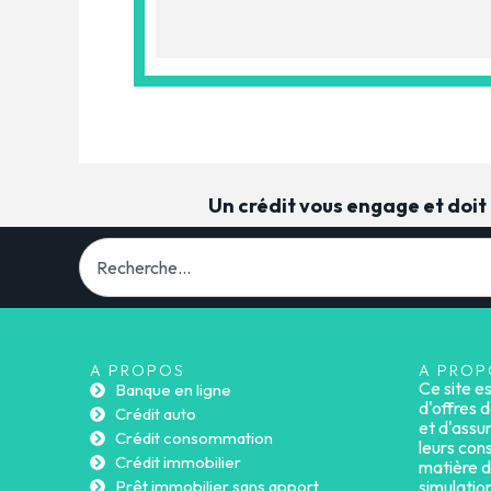
Un crédit vous engage et doi
A PROPOS
A PROP
Ce site e
Banque en ligne
d'offres d
Crédit auto
et d'assu
Crédit consommation
leurs cons
Crédit immobilier
matière d
Prêt immobilier sans apport
simulatio