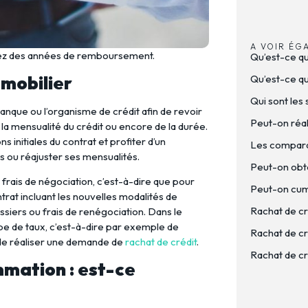
A VOIR ÉG
gnez des années de remboursement.
Qu’est-ce q
mmobilier
Qu’est-ce que
Qui sont les 
anque ou l’organisme de crédit afin de revoir
Peut-on réal
 la mensualité du crédit ou encore de la durée.
 initiales du contrat et profiter d’un
Les comparat
 ou réajuster ses mensualités.
Peut-on obte
frais de négociation, c’est-à-dire que pour
Peut-on cumu
ntrat incluant les nouvelles modalités de
Rachat de cr
siers ou frais de renégociation. Dans le
pe de taux, c’est-à-dire par exemple de
Rachat de cré
nt de réaliser une demande de
rachat de crédit
.
Rachat de cr
mation : est-ce