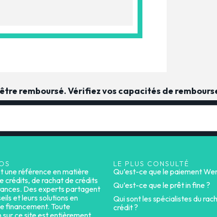
t être remboursé. Vérifiez vos capacités de rembour
OS
LE PLUS CONSULTÉ
st une référence en matière
Qu’est-ce que le paiement Wer
e crédits, de rachat de crédits
Qu’est-ce que le prêt in fine ?
rances. Des experts partagent
eils et leurs solutions en
Qui sont les spécialistes du rac
e financement. Toute
crédit ?
n sur ce site est entièrement