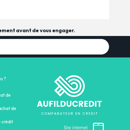
sement avant de vous engager.
o ?
hat de
achat de
 crédit