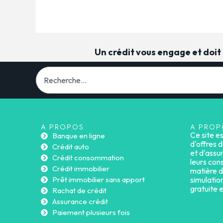
Un crédit vous engage et doi
A PROPOS
A PROP
Ce site e
Banque en ligne
d'offres d
Crédit auto
et d'assu
Crédit consommation
leurs cons
Crédit immobilier
matière d
Prêt immobilier sans apport
simulatio
gratuite 
Rachat de crédit
Assurance crédit
Paiement plusieurs fois