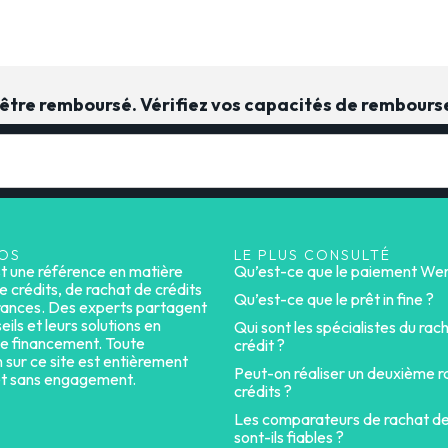
t être remboursé. Vérifiez vos capacités de rembour
OS
LE PLUS CONSULTÉ
st une référence en matière
Qu’est-ce que le paiement Wer
e crédits, de rachat de crédits
Qu’est-ce que le prêt in fine ?
rances. Des experts partagent
eils et leurs solutions en
Qui sont les spécialistes du rac
e financement. Toute
crédit ?
n sur ce site est entièrement
Peut-on réaliser un deuxième r
et sans engagement.
crédits ?
Les comparateurs de rachat de
sont-ils fiables ?