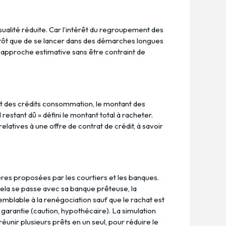
alité réduite. Car l’intérêt du regroupement des
utôt que de se lancer dans des démarches longues
e approche estimative sans être contraint de
nt des crédits consommation, le montant des
estant dû » défini le montant total à racheter.
latives à une offre de contrat de crédit, à savoir
ières proposées par les courtiers et les banques.
 cela se passe avec sa banque prêteuse, la
semblable à la renégociation sauf que le rachat est
garantie (caution, hypothécaire). La simulation
unir plusieurs prêts en un seul, pour réduire le