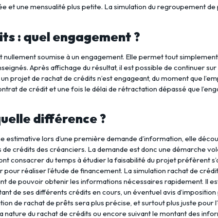
 et une mensualité plus petite. La simulation du regroupement de pr
its : quel engagement ?
t nullement soumise à un engagement. Elle permet tout simplement d
seignés. Après affichage du résultat, il est possible de continuer sur
 un projet de rachat de crédits n’est engageant, du moment que l’e
ontrat de crédit et une fois le délai de rétractation dépassé que l’en
uelle différence ?
che estimative lors d’une première demande d’information, elle dé
rs de crédits des créanciers. La demande est donc une démarche vol
ont consacrer du temps à étudier la faisabilité du projet préfèrent s
ier pour réaliser l’étude de financement. La simulation rachat de cré
t de pouvoir obtenir les informations nécessaires rapidement. Il est
ant de ses différents crédits en cours, un éventuel avis d’imposition
ation de rachat de prêts sera plus précise, et surtout plus juste po
ant la nature du rachat de crédits ou encore suivant le montant des in