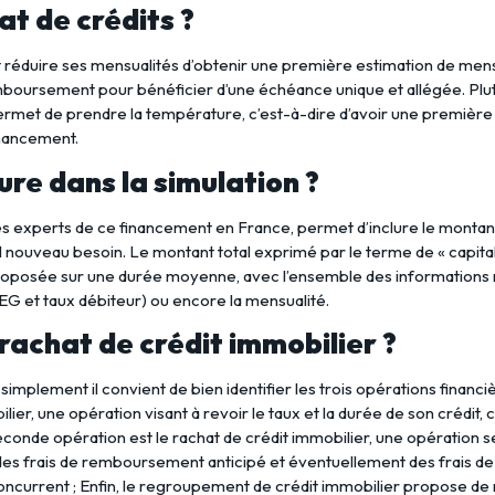
at de crédits ?
réduire ses mensualités d’obtenir une première estimation de mensu
emboursement pour bénéficier d’une échéance unique et allégée. Pl
 permet de prendre la température, c’est-à-dire d’avoir une premièr
inancement.
ure dans la simulation ?
es experts de ce financement en France, permet d’inclure le monta
nouveau besoin. Le montant total exprimé par le terme de « capital r
 proposée sur une durée moyenne, avec l’ensemble des informations re
EG et taux débiteur) ou encore la mensualité.
 rachat de crédit immobilier ?
simplement il convient de bien identifier les trois opérations financ
ier, une opération visant à revoir le taux et la durée de son crédit,
seconde opération est le rachat de crédit immobilier, une opération 
des frais de remboursement anticipé et éventuellement des frais de 
oncurrent ; Enfin, le regroupement de crédit immobilier propose de ré